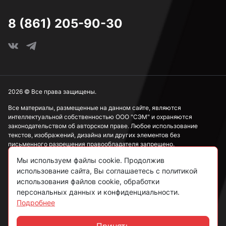
8 (861) 205-90-30
2026 © Все права защищены.
Все материалы, размещенные на данном сайте, являются
интеллектуальной собственностью ООО "СЭМ" и охраняются
законодательством об авторском праве. Любое использование
текстов, изображений, дизайна или других элементов без
письменного разрешения правообладателя запрещено.
Мы используем файлы cookie. Продолжив
Информация, представленная на сайте, носит исключительно
использование сайта, Вы соглашаетесь с политикой
ознакомительный характер и не может рассматриваться как
публичная оферта в соответствии со ст. 437 ГК РФ.
использования файлов cookie, обработки
персональных данных и конфиденциальности.
Подробнее
Политика конфиденциальности
Согласие на обработку данных