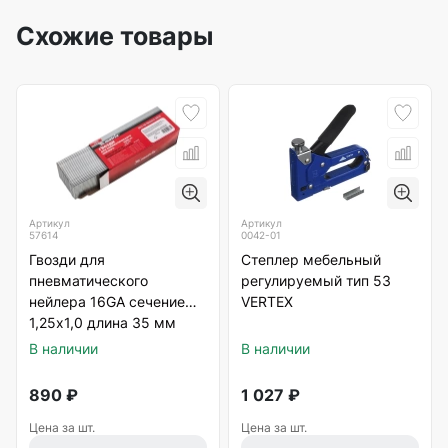
Схожие товары
Артикул
Артикул
57614
0042-01
Гвозди для
Степлер мебельный
пневматического
регулируемый тип 53
нейлера 16GA сечение
VERTEX
1,25х1,0 длина 35 мм
5000шт. Matrix
В наличии
В наличии
890
₽
1 027
₽
Цена за шт.
Цена за шт.