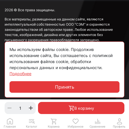
2026 © Все права защищены.
Все материалы, размещенные на данном сайте, являются
интеллектуальной собственностью ООО "СЭМ" и охраняются
законодательством об авторском праве. Любое использование
текстов, изображений, дизайна или других элементов без
письменного разрешения правообладателя запрещено.
Мы используем файлы cookie. Продолжив
Информация, представленная на сайте, носит исключительно
ознакомительный характер и не может рассматриваться как
использование сайта, Вы соглашаетесь с политикой
публичная оферта в соответствии со ст. 437 ГК РФ.
использования файлов cookie, обработки
персональных данных и конфиденциальности.
Подробнее
Политика конфиденциальности
Согласие на обработку данных
Принять
Чат
Пользовательское соглашение
В корзину
Главная
Каталог
Корзина
Избранное
Сравнение
Профиль