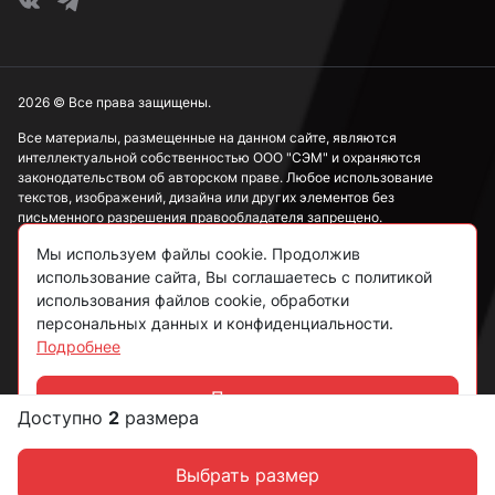
2026 © Все права защищены.
Все материалы, размещенные на данном сайте, являются
интеллектуальной собственностью ООО "СЭМ" и охраняются
законодательством об авторском праве. Любое использование
текстов, изображений, дизайна или других элементов без
письменного разрешения правообладателя запрещено.
Мы используем файлы cookie. Продолжив
Информация, представленная на сайте, носит исключительно
ознакомительный характер и не может рассматриваться как
использование сайта, Вы соглашаетесь с политикой
публичная оферта в соответствии со ст. 437 ГК РФ.
использования файлов cookie, обработки
персональных данных и конфиденциальности.
Подробнее
Политика конфиденциальности
Согласие на обработку данных
Принять
Доступно
2
размера
Чат
Пользовательское соглашение
Выбрать размер