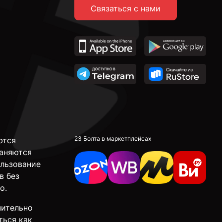
Связаться с нами
23 Болта в маркетплейсах
ются
аняются
ользование
в без
о.
чительно
ться как