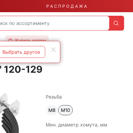
Р А С П Р О Д А Ж А
Купить оптом
Выбрать другое
" 120-129
Резьба
М8
М10
Мин. диаметр хомута, мм