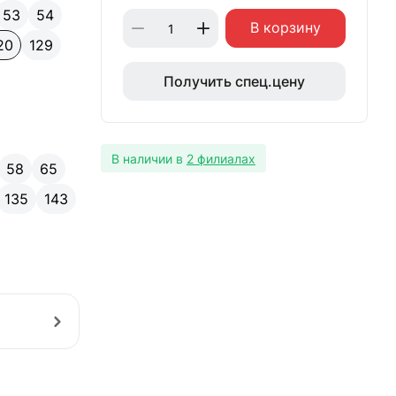
53
54
В корзину
20
129
Получить спец.цену
В наличии в
2 филиалах
58
65
135
143