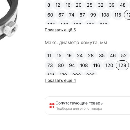
8
12
16
20
25
32
39
48
60
67
74
87
99
108
115
1
135
149
162
195
219
Показать ещё 5
Макс. диаметр хомута, мм
11
15
19
24
28
35
46
52
73
80
94
108
116
120
129
161
170
208
225
Показать ещё 4
Сопутствующие товары
Подборка для этого товара