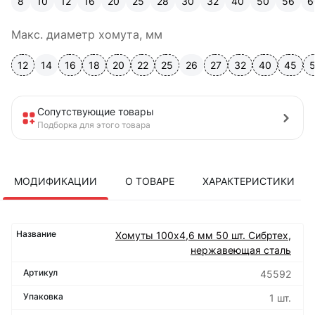
8
10
12
16
20
25
28
30
32
40
50
56
6
Макс. диаметр хомута, мм
12
14
16
18
20
22
25
26
27
32
40
45
Сопутствующие товары
Подборка для этого товара
МОДИФИКАЦИИ
О ТОВАРЕ
ХАРАКТЕРИСТИКИ
Хомуты 100х4,6 мм 50 шт. Сибртех,
нержавеющая сталь
45592
1 шт.