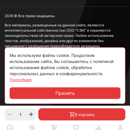
2026 © Все права защищены.
Все материалы, размещенные на данном сайте, являются
интеллектуальной собственностью ООО "СЭМ" и охраняются
законодательством об авторском праве. Любое использование
текстов, изображений, дизайна или других элементов без
письменного разрешения правообладателя запрещено.
Мы используем файлы cookie. Продолжив
Информация, представленная на сайте, носит исключительно
использование сайта, Вы соглашаетесь с политикой
ознакомительный характер и не может рассматриваться как
публичная оферта в соответствии со ст. 437 ГК РФ.
использования файлов cookie, обработки
персональных данных и конфиденциальности.
Подробнее
Политика конфиденциальности
Согласие на обработку данных
Принять
Чат
Пользовательское соглашение
В корзину