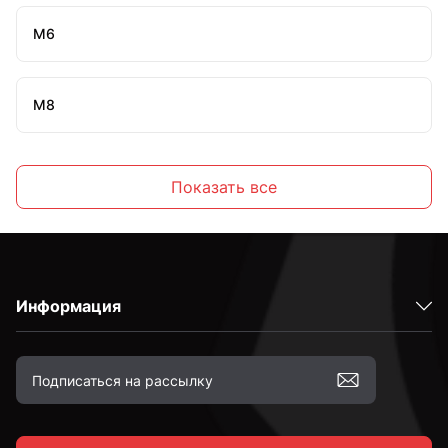
М6
М8
М10
Показать все
Информация