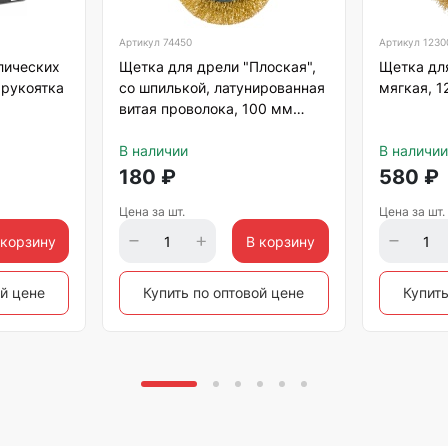
Артикул
74450
Артикул
1230
лических
Щетка для дрели "Плоская",
Щетка дл
 рукоятка
со шпилькой, латунированная
мягкая, 
витая проволока, 100 мм
Matrix
В наличии
В наличии
180
₽
580
₽
Цена за шт.
Цена за шт.
 корзину
В корзину
ой цене
Купить по оптовой цене
Купить