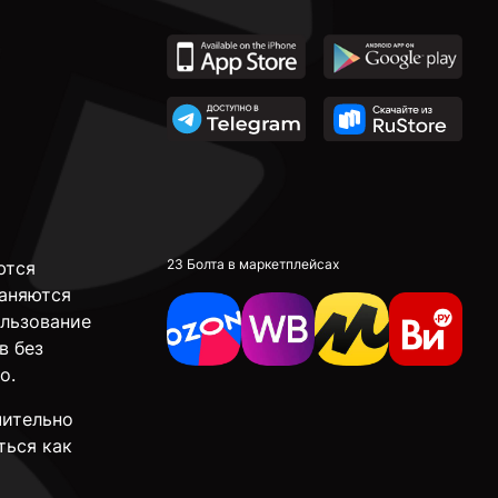
23 Болта в маркетплейсах
ются
аняются
ользование
в без
о.
чительно
ться как