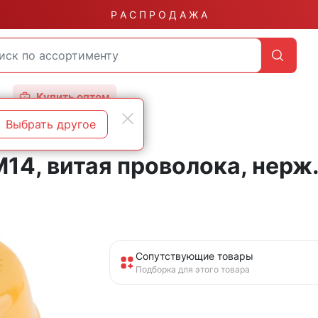
Р А С П Р О Д А Ж А
Купить оптом
Выбрать другое
14, витая проволока, нерж
Сопутствующие товары
Подборка для этого товара