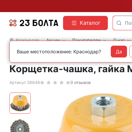
Каталог
Краснодар
Акции
Покупателям
О нас
Ваше местоположение: Краснодар?
Да
Главная
Оснастка
Корщетки и щетки
Корщетка-чашка, гайка М
Артикул 38848
0 отзывов