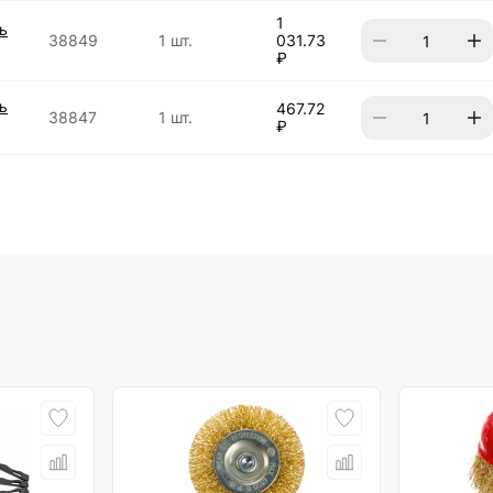
1
ь
38849
1 шт.
031.73
₽
ь
467.72
38847
1 шт.
₽