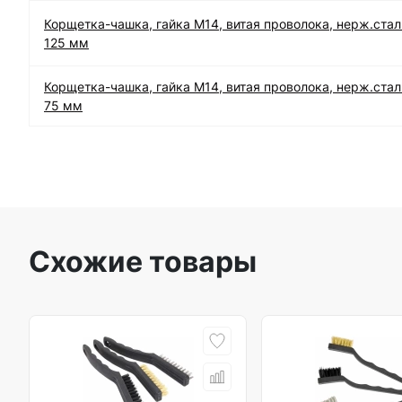
Корщетка-чашка, гайка М14, витая проволока, нерж.стал
125 мм
Корщетка-чашка, гайка М14, витая проволока, нерж.стал
75 мм
Схожие товары