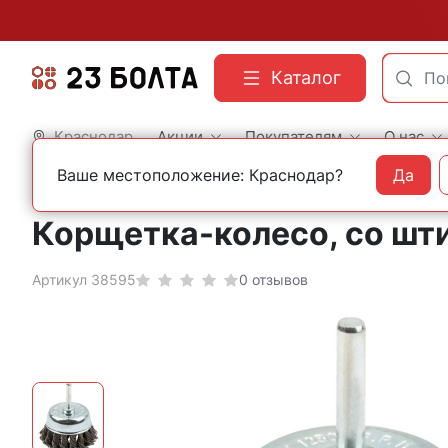
Каталог
Краснодар
Акции
Покупателям
О нас
Ваше местоположение: Краснодар?
Да
Главная
Оснастка
Корщетки и щетки
Корщетка-колесо, со шт
Артикул 38595
0 отзывов