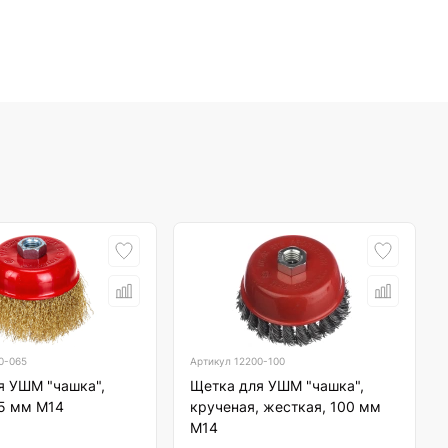
0-065
Артикул
12200-100
я УШМ "чашка",
Щетка для УШМ "чашка",
65 мм М14
крученая, жесткая, 100 мм
М14