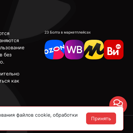
23 Болта в маркетплейсах
ются
аняются
ользование
в без
о.
чительно
ться как
Чат
вания файлов cookie, обработки
Принять