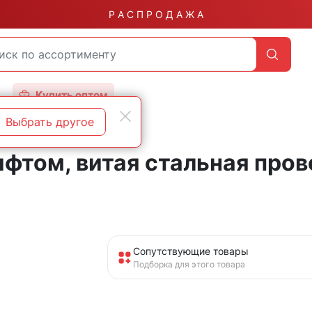
Р А С П Р О Д А Ж А
Купить оптом
Выбрать другое
ифтом, витая стальная про
Сопутствующие товары
Подборка для этого товара