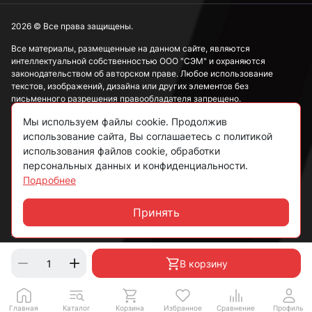
2026 © Все права защищены.
Все материалы, размещенные на данном сайте, являются
интеллектуальной собственностью ООО "СЭМ" и охраняются
законодательством об авторском праве. Любое использование
текстов, изображений, дизайна или других элементов без
письменного разрешения правообладателя запрещено.
Мы используем файлы cookie. Продолжив
Информация, представленная на сайте, носит исключительно
ознакомительный характер и не может рассматриваться как
использование сайта, Вы соглашаетесь с политикой
публичная оферта в соответствии со ст. 437 ГК РФ.
использования файлов cookie, обработки
персональных данных и конфиденциальности.
Подробнее
Политика конфиденциальности
Согласие на обработку данных
Принять
Чат
Пользовательское соглашение
В корзину
Главная
Каталог
Корзина
Избранное
Сравнение
Профиль