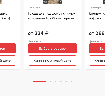
2 размера
3 размера
гайку
Площадка под хомут стяжку
Крепеж к
60 мм)
усиленная 16х23 мм черная
гофры с 
от
224
₽
от
266
Цена за шт.
Цена за шт.
мер
Выбрать размер
Вы
ой цене
Купить по оптовой цене
Купить