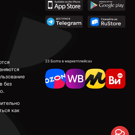
23 Болта в маркетплейсах
ются
аняются
ользование
в без
о.
чительно
ться как