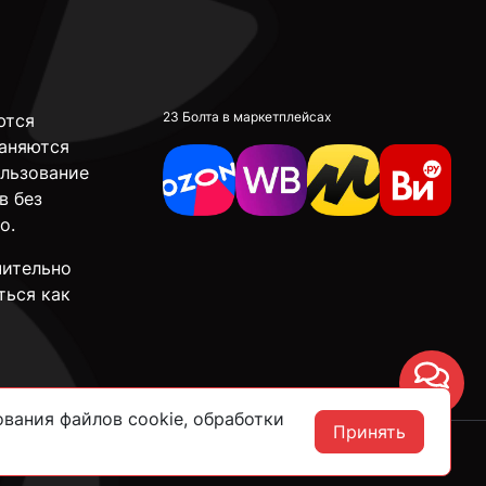
23 Болта в маркетплейсах
ются
аняются
ользование
в без
о.
чительно
ться как
Чат
вания файлов cookie, обработки
Принять