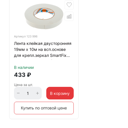
Артикул
123 996
Лента клейкая двусторонняя
19мм х 10м на всп.основе
для крепл.зеркал SmartFix
MIRROR SFZ1910M(32690
В наличии
433
₽
Цена за шт.
В корзину
Купить по оптовой цене