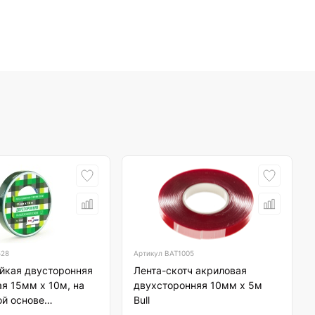
528
Артикул
BAT1005
ейкая двусторонняя
Лента-скотч акриловая
я 15мм х 10м, на
двухсторонняя 10мм х 5м
ой основе
Bull
er