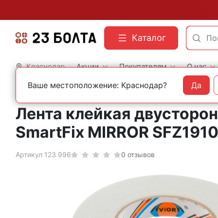
Каталог
Краснодар
Акции
Покупателям
О нас
Ваше местоположение: Краснодар?
Да
Главная
Хозтовары
Скотч и изолента
Лента клейкая
Лента клейкая двусторон
SmartFix MIRROR SFZ191
Артикул 123 996
0 отзывов