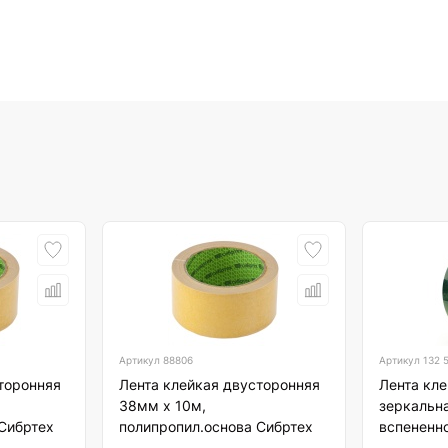
Артикул
88806
Артикул
132 
торонняя
Лента клейкая двусторонняя
Лента кл
38мм х 10м,
зеркальна
Сибртех
полипропил.основа Сибртех
вспененн
Klebeband