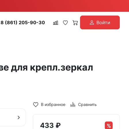
8 (861) 205-90-30
Войти
ве для крепл.зеркал
В избранное
Сравнить
433
₽