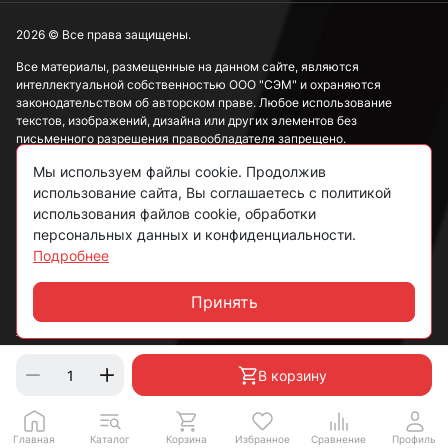
2026 © Все права защищены.
Все материалы, размещенные на данном сайте, являются
интеллектуальной собственностью ООО "СЭМ" и охраняются
законодательством об авторском праве. Любое использование
текстов, изображений, дизайна или других элементов без
письменного разрешения правообладателя запрещено.
Мы используем файлы cookie. Продолжив
Информация, представленная на сайте, носит исключительно
ознакомительный характер и не может рассматриваться как
использование сайта, Вы соглашаетесь с политикой
публичная оферта в соответствии со ст. 437 ГК РФ.
использования файлов cookie, обработки
персональных данных и конфиденциальности.
Подробнее
Политика конфиденциальности
Согласие на обработку данных
Принять
Чат
Пользовательское соглашение
В корзину
Главная
Каталог
Корзина
Избранное
Сравнение
Профиль