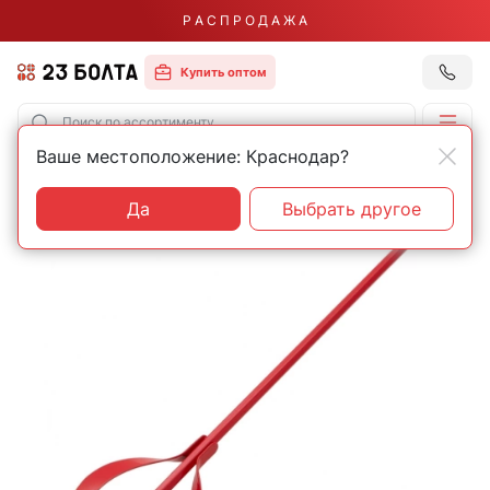
Р А С П Р О Д А Ж А
Купить оптом
Ваше местоположение: Краснодар?
Главная
Оснастка
Строительные миксеры
Да
Выбрать другое