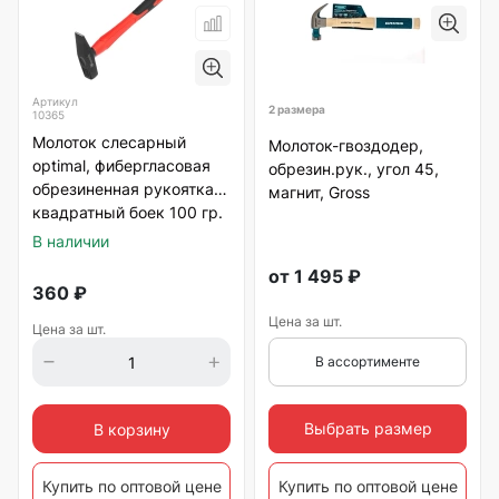
Артикул
2 размера
10365
Молоток слесарный
Молоток-гвоздодер,
optimal, фибергласовая
обрезин.рук., угол 45,
обрезиненная рукоятка,
магнит, Gross
квадратный боек 100 гр.
Matrix
В наличии
от
1 495
₽
360
₽
Цена за шт.
Цена за шт.
В ассортименте
Выбрать размер
В корзину
Купить по оптовой цене
Купить по оптовой цене