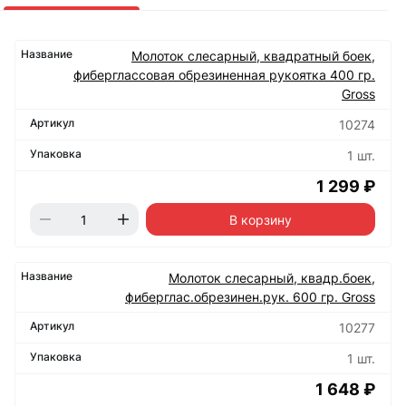
Молоток слесарный, квадратный боек,
фиберглассовая обрезиненная рукоятка 400 гр.
Gross
10274
1 шт.
1 299 ₽
В корзину
Молоток слесарный, квадр.боек,
фиберглас.обрезинен.рук. 600 гр. Gross
10277
1 шт.
1 648 ₽