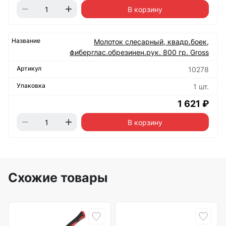
В корзину
Молоток слесарный, квадр.боек,
фиберглас.обрезинен.рук. 800 гр. Gross
10278
1 шт.
1 621 ₽
В корзину
Схожие товары