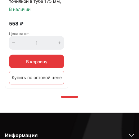
точилкой в тубе 175 мм,
10 шт, Matrix
В наличии
558
₽
Цена за шт.
В корзину
Купить по оптовой цене
Информация