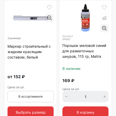
Артикул
2 размера
84860
Порошок меловой синий
Маркер строительный с
для разметочных
жидким красящим
шнуров, 115 гр, Matrix
составом, белый
В наличии
от
152
₽
169
₽
Цена за шт.
Цена за шт.
В ассортименте
Выбрать размер
В корзину