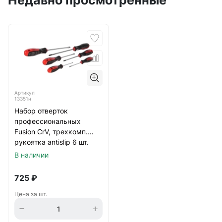
Недавно просмотренные
Артикул
13351н
Набор отверток
профессиональных
Fusion CrV, трехкомп.
рукоятка antislip 6 шт.
Matrix
В наличии
725
₽
Цена за шт.