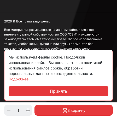
2026 © Все права защищены.
Все материалы, размещенные на данном сайте, являются
интеллектуальной собственностью ООО "СЭМ" и охраняются
законодательством об авторском праве. Любое использование
текстов, изображений, дизайна или других элементов без
письменного разрешения правообладателя запрещено.
Мы используем файлы cookie. Продолжив
Информация, представленная на сайте, носит исключительно
ознакомительный характер и не может рассматриваться как
использование сайта, Вы соглашаетесь с политикой
публичная оферта в соответствии со ст. 437 ГК РФ.
использования файлов cookie, обработки
персональных данных и конфиденциальности.
Подробнее
Политика конфиденциальности
Согласие на обработку данных
Принять
Чат
Пользовательское соглашение
В корзину