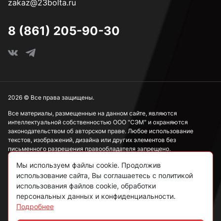
zakaz@23bolta.ru
8 (861) 205-90-30
2026 © Все права защищены.
Все материалы, размещенные на данном сайте, являются
интеллектуальной собственностью ООО "СЭМ" и охраняются
законодательством об авторском праве. Любое использование
текстов, изображений, дизайна или других элементов без
письменного разрешения правообладателя запрещено.
Мы используем файлы cookie. Продолжив
Информация, представленная на сайте, носит исключительно
ознакомительный характер и не может рассматриваться как
использование сайта, Вы соглашаетесь с политикой
публичная оферта в соответствии со ст. 437 ГК РФ.
использования файлов cookie, обработки
персональных данных и конфиденциальности.
Подробнее
Политика конфиденциальности