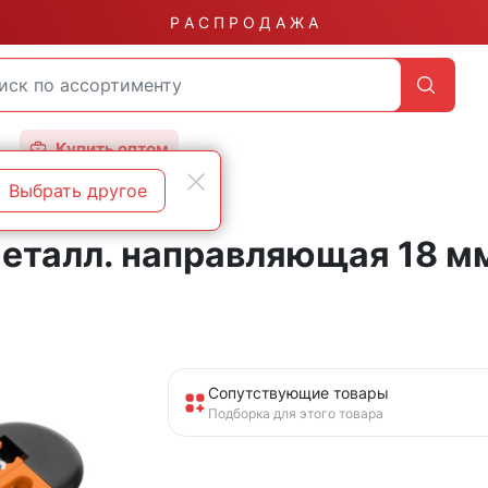
Р А С П Р О Д А Ж А
Купить оптом
Выбрать другое
еталл. направляющая 18 мм
Сопутствующие товары
Подборка для этого товара