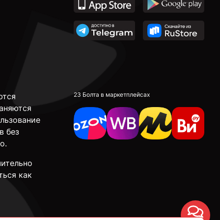
23 Болта в маркетплейсах
ются
аняются
ользование
в без
о.
чительно
ться как