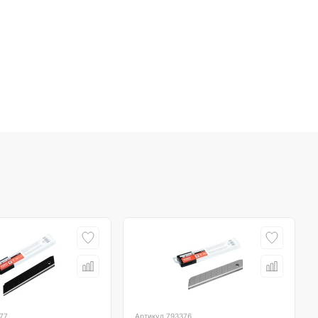
77
Артикул
793376