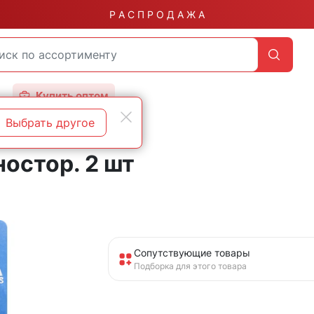
Р А С П Р О Д А Ж А
Купить оптом
Выбрать другое
ностор. 2 шт
Сопутствующие товары
Подборка для этого товара