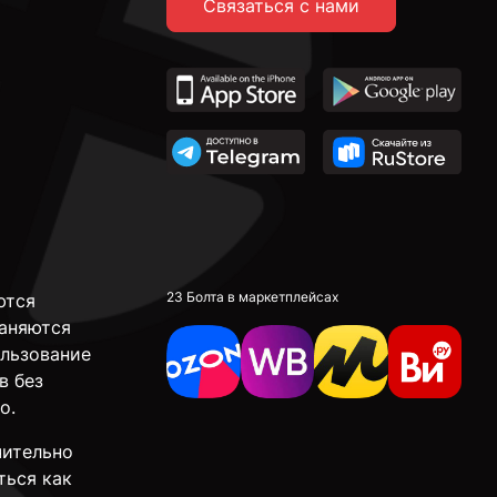
Связаться с нами
23 Болта в маркетплейсах
ются
аняются
ользование
в без
о.
чительно
ться как