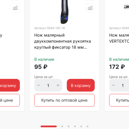
Артикул
0044-100-18
Артикул
0044
у
Нож малярный
Нож маля
двуккомпонентная рукоятка
VERTEXT
круглый фиксатор 18 мм
VERTEXTOOLS
В наличии
В наличии
95
₽
172
₽
Цена за шт.
Цена за шт.
 корзину
В корзину
ой цене
Купить по оптовой цене
Купить