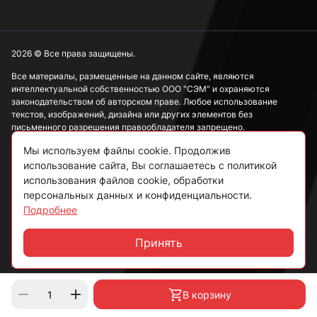
2026 © Все права защищены.
Все материалы, размещенные на данном сайте, являются
интеллектуальной собственностью ООО "СЭМ" и охраняются
законодательством об авторском праве. Любое использование
текстов, изображений, дизайна или других элементов без
письменного разрешения правообладателя запрещено.
Мы используем файлы cookie. Продолжив
Информация, представленная на сайте, носит исключительно
ознакомительный характер и не может рассматриваться как
использование сайта, Вы соглашаетесь с политикой
публичная оферта в соответствии со ст. 437 ГК РФ.
использования файлов cookie, обработки
персональных данных и конфиденциальности.
Подробнее
Политика конфиденциальности
Согласие на обработку данных
Принять
Чат
Пользовательское соглашение
В корзину