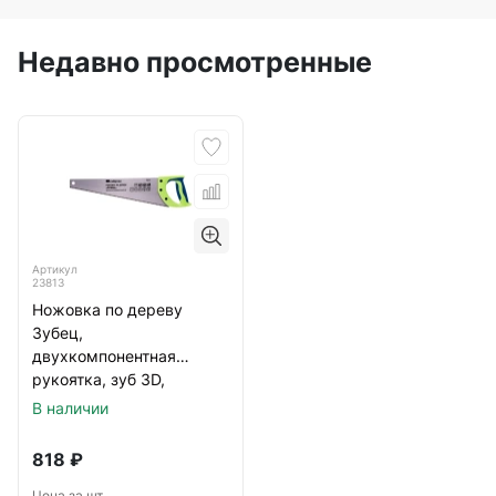
Недавно просмотренные
Артикул
23813
Ножовка по дереву
Зубец,
двухкомпонентная
рукоятка, зуб 3D,
каленый зуб, 7-8 TPI
В наличии
400мм Сибртех
818
₽
Цена за шт.