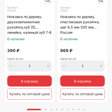
Артикул
Артикул
235025
23165
Ножовка по дереву,
Ножовка по дереву,
двухкомпонентная
пластиковая рукоятка,
рукоятка,зуб 2D,
шаг 6,5 мм 500 мм
линейка, каленый зуб 7-8
Россия
TPI 450мм Sparta
В наличии
В наличии
390
₽
969
₽
Цена за шт.
Цена за шт.
В корзину
В корзину
Купить по оптовой цене
Купить по оптовой цене