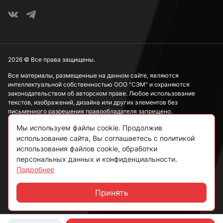
2026 © Все права защищены.
Все материалы, размещенные на данном сайте, являются
интеллектуальной собственностью ООО "СЭМ" и охраняются
законодательством об авторском праве. Любое использование
текстов, изображений, дизайна или других элементов без
письменного разрешения правообладателя запрещено.
Мы используем файлы cookie. Продолжив
Информация, представленная на сайте, носит исключительно
ознакомительный характер и не может рассматриваться как
использование сайта, Вы соглашаетесь с политикой
публичная оферта в соответствии со ст. 437 ГК РФ.
использования файлов cookie, обработки
персональных данных и конфиденциальности.
Подробнее
Политика конфиденциальности
Согласие на обработку данных
Принять
Чат
Пользовательское соглашение