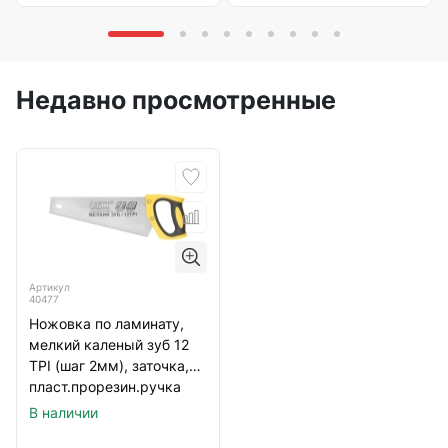
Недавно просмотренные
Артикул
40477
Ножовка по ламинату,
мелкий каленый зуб 12
TPI (шаг 2мм), заточка,
пласт.прорезин.ручка
300мм(10295)
В наличии