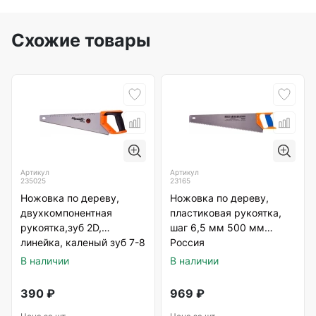
Схожие товары
Артикул
Артикул
235025
23165
Ножовка по дереву,
Ножовка по дереву,
двухкомпонентная
пластиковая рукоятка,
рукоятка,зуб 2D,
шаг 6,5 мм 500 мм
линейка, каленый зуб 7-8
Россия
TPI 450мм Sparta
В наличии
В наличии
390
₽
969
₽