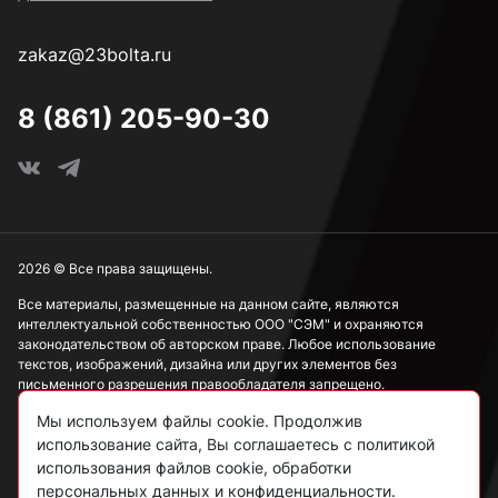
zakaz@23bolta.ru
8 (861) 205-90-30
2026 © Все права защищены.
Все материалы, размещенные на данном сайте, являются
интеллектуальной собственностью ООО "СЭМ" и охраняются
законодательством об авторском праве. Любое использование
текстов, изображений, дизайна или других элементов без
письменного разрешения правообладателя запрещено.
Мы используем файлы cookie. Продолжив
Информация, представленная на сайте, носит исключительно
ознакомительный характер и не может рассматриваться как
использование сайта, Вы соглашаетесь с политикой
публичная оферта в соответствии со ст. 437 ГК РФ.
использования файлов cookie, обработки
персональных данных и конфиденциальности.