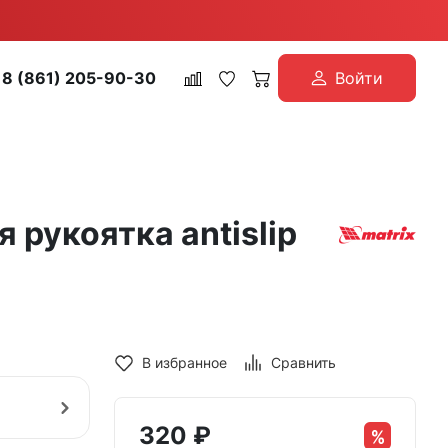
8 (861) 205-90-30
Войти
 рукоятка antislip
В избранное
Сравнить
320
₽