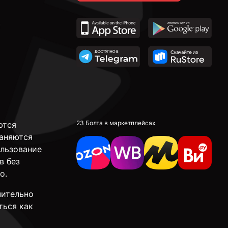
23 Болта в маркетплейсах
ются
аняются
ользование
в без
о.
чительно
ться как