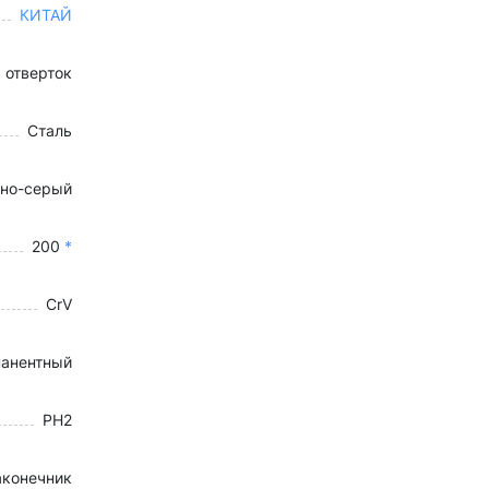
КИТАЙ
 отверток
Сталь
но-серый
200
*
CrV
анентный
PH2
аконечник