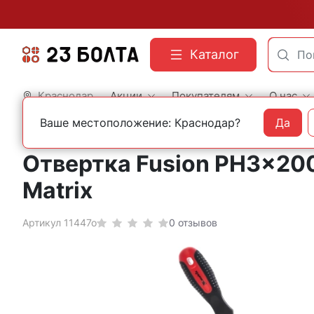
Каталог
Краснодар
Акции
Покупателям
О нас
Ваше местоположение: Краснодар?
Да
Главная
Строительный инструмент
Отвертки
Отвертка Fusion PH3x200 
Matrix
Артикул 11447о
0 отзывов