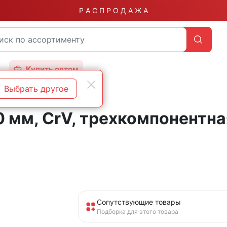
Р А С П Р О Д А Ж А
Купить оптом
Выбрать другое
мм, CrV, трехкомпонентная
Сопутствующие товары
Подборка для этого товара