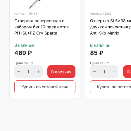
Артикул
115455
Артикул
12202
Отвертка реверсивная с
Отвертка SL5x38 мм
набором бит 10 предметов
двухкомпонентная 
PH+SL+PZ CrV Sparta
Anti-Slip Matrix
В наличии
В наличии
469
₽
85
₽
Цена за шт.
Цена за шт.
В корзину
В
Купить по оптовой цене
Купить по оптов