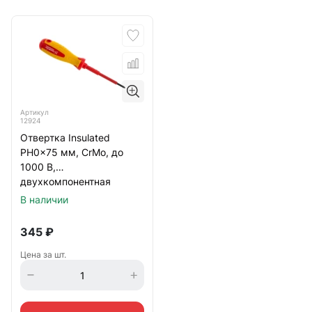
Артикул
12924
Отвертка Insulated
PH0x75 мм, CrMo, до
1000 B,
двухкомпонентная
рукоятка Matrix
В наличии
345
₽
Цена за шт.