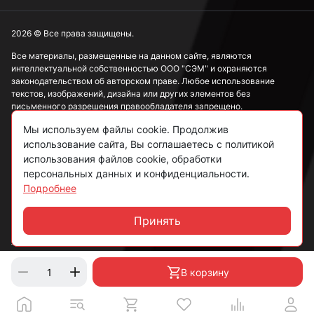
2026 © Все права защищены.
Все материалы, размещенные на данном сайте, являются
интеллектуальной собственностью ООО "СЭМ" и охраняются
законодательством об авторском праве. Любое использование
текстов, изображений, дизайна или других элементов без
письменного разрешения правообладателя запрещено.
Мы используем файлы cookie. Продолжив
Информация, представленная на сайте, носит исключительно
ознакомительный характер и не может рассматриваться как
использование сайта, Вы соглашаетесь с политикой
публичная оферта в соответствии со ст. 437 ГК РФ.
использования файлов cookie, обработки
персональных данных и конфиденциальности.
Подробнее
Политика конфиденциальности
Согласие на обработку данных
Принять
Чат
Пользовательское соглашение
В корзину