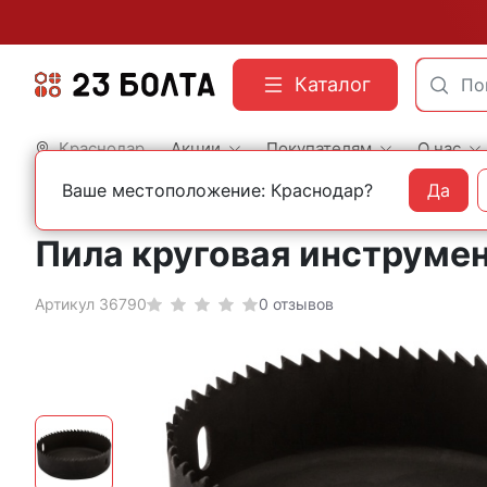
Каталог
Краснодар
Акции
Покупателям
О нас
Ваше местоположение: Краснодар?
Да
Главная
Оснастка
Кольцевые пилы
Пила круговая инструмен
Артикул 36790
0 отзывов