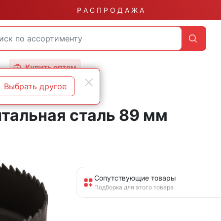
Р А С П Р О Д А Ж А
Купить оптом
Выбрать другое
тальная сталь 89 мм
Сопутствующие товары
Подборка для этого товара