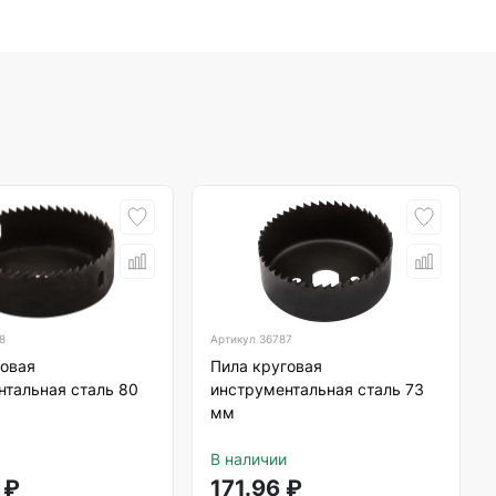
8
Артикул
36787
говая
Пила круговая
нтальная сталь 80
инструментальная сталь 73
мм
В наличии
₽
171.96
₽