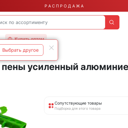
Р А С П Р О Д А Ж А
Купить оптом
Выбрать другое
 пены усиленный алюминие
Сопутствующие товары
Подборка для этого товара