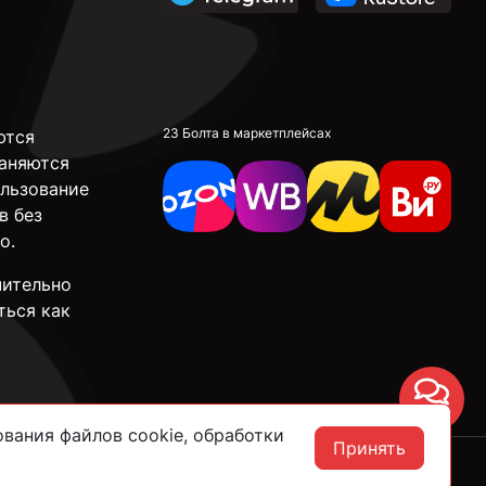
23 Болта в маркетплейсах
ются
аняются
ользование
в без
о.
чительно
ться как
Чат
вания файлов cookie, обработки
Принять