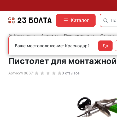
Каталог
Краснодар
Акции
Покупателям
О нас
Ваше местоположение: Краснодар?
Да
Главная
Строительный инструмент
Пистолеты для монтажной пены
Пистолет для монтажной
Артикул 88671
0 отзывов