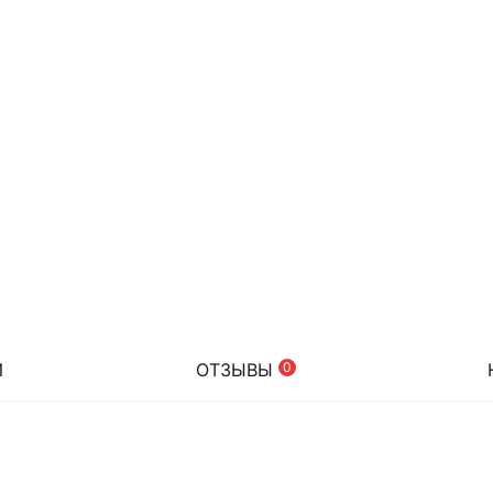
И
ОТЗЫВЫ
0