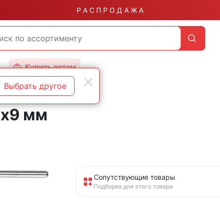
Р А С П Р О Д А Ж А
Купить оптом
Выбрать другое
х9 мм
Сопутствующие товары
Подборка для этого товара