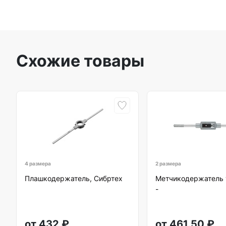
Схожие товары
4 размера
2 размера
Плашкодержатель, Сибртех
Метчикодержатель 
-
от
432
₽
от
461.50
₽