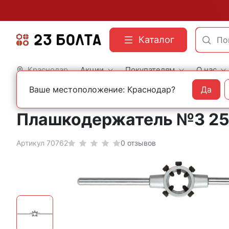
Каталог
Краснодар
Акции
Покупателям
О нас
Ваше местоположение: Краснодар?
Да
Главная
Строительный инструмент
Метчико и плашкодержатели
Плашкодержатель №3 25
Артикул 70762
0 отзывов