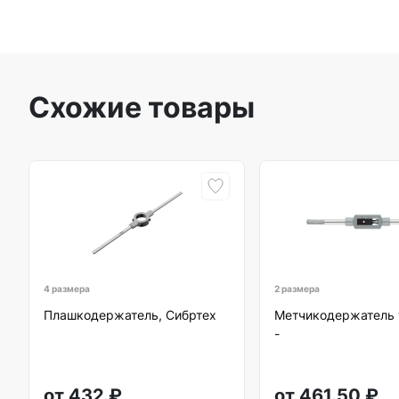
Схожие товары
4 размера
2 размера
Плашкодержатель, Сибртех
Метчикодержатель 
-
от
432
₽
от
461.50
₽