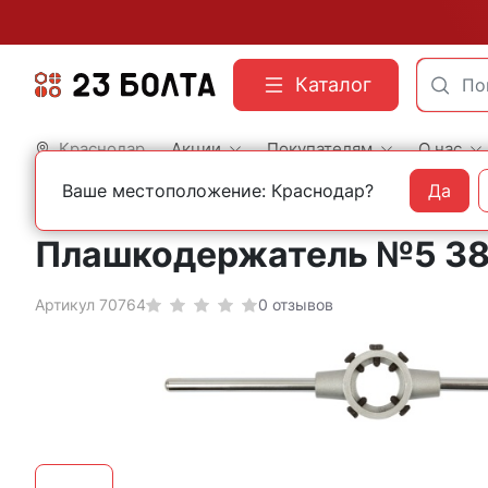
Каталог
Краснодар
Акции
Покупателям
О нас
Ваше местоположение: Краснодар?
Да
Главная
Строительный инструмент
Метчико и плашкодержатели
Плашкодержатель №5 38
Артикул 70764
0 отзывов