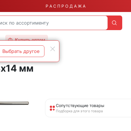
Р А С П Р О Д А Ж А
Купить оптом
Выбрать другое
х14 мм
Сопутствующие товары
Подборка для этого товара