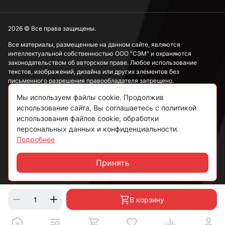
2026 © Все права защищены.
Все материалы, размещенные на данном сайте, являются
интеллектуальной собственностью ООО "СЭМ" и охраняются
законодательством об авторском праве. Любое использование
текстов, изображений, дизайна или других элементов без
письменного разрешения правообладателя запрещено.
Мы используем файлы cookie. Продолжив
Информация, представленная на сайте, носит исключительно
ознакомительный характер и не может рассматриваться как
использование сайта, Вы соглашаетесь с политикой
публичная оферта в соответствии со ст. 437 ГК РФ.
использования файлов cookie, обработки
персональных данных и конфиденциальности.
Подробнее
Политика конфиденциальности
Согласие на обработку данных
Принять
Чат
Пользовательское соглашение
В корзину