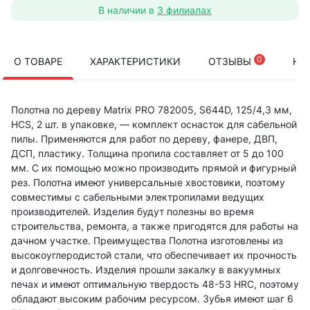
В наличии в
3 филиалах
0
О ТОВАРЕ
ХАРАКТЕРИСТИКИ
ОТЗЫВЫ
НА
Полотна по дереву Matrix PRO 782005, S644D, 125/4,3 мм,
HCS, 2 шт. в упаковке, — комплект оснасток для сабельной
пилы. Применяются для работ по дереву, фанере, ДВП,
ДСП, пластику. Толщина пропила составляет от 5 до 100
мм. С их помощью можно производить прямой и фигурный
рез. Полотна имеют универсальные хвостовики, поэтому
совместимы с сабельными электропилами ведущих
производителей. Изделия будут полезны во время
строительства, ремонта, а также пригодятся для работы на
дачном участке. Преимущества Полотна изготовлены из
высокоуглеродистой стали, что обеспечивает их прочность
и долговечность. Изделия прошли закалку в вакуумных
печах и имеют оптимальную твердость 48-53 HRC, поэтому
обладают высоким рабочим ресурсом. Зубья имеют шаг 6