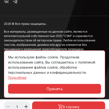
2026 © Все права защищены.
Все материалы, размещенные на данном сайте, являются
интеллектуальной собственностью ООО "СЭМ" и охраняются
законодательством об авторском праве. Любое использование
текстов, изображений, дизайна или других элементов без
письменного разрешения правообладателя запрещено.
Мы используем файлы cookie. Продолжив
Информация, представленная на сайте, носит исключительно
ознакомительный характер и не может рассматриваться как
использование сайта, Вы соглашаетесь с политикой
публичная оферта в соответствии со ст. 437 ГК РФ.
использования файлов cookie, обработки
персональных данных и конфиденциальности.
Подробнее
Политика конфиденциальности
Согласие на обработку данных
Принять
Чат
Пользовательское соглашение
В корзину