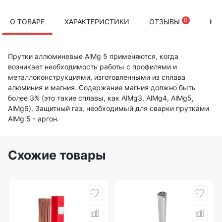
0
О ТОВАРЕ
ХАРАКТЕРИСТИКИ
ОТЗЫВЫ
НА
Прутки аллюминевые AlMg 5 применяются, когда
возникает необходимость работы с профилями и
металлоконструкциями, изготовленными из сплава
алюминия и магния. Содержание магния должно быть
более 3% (это такие сплавы, как AlMg3, AlMg4, AlMg5,
AlMg6). Защитный газ, необходимый для сварки прутками
AlMg 5 - аргон.
Схожие товары