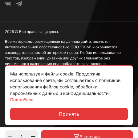
2026 © Все права защищены.
Все материалы, размещенные на данном сайте, являются
интеллектуальной собственностью ООО "СЭМ" и охраняются
законодательством об авторском праве. Любое использование
текстов, изображений, дизайна или других элементов без
письменного разрешения правообладателя запрещено.
Мы используем файлы cookie. Продолжив
Информация, представленная на сайте, носит исключительно
ознакомительный характер и не может рассматриваться как
использование сайта, Вы соглашаетесь с политикой
публичная оферта в соответствии со ст. 437 ГК РФ.
использования файлов cookie, обработки
персональных данных и конфиденциальности.
Подробнее
Политика конфиденциальности
Согласие на обработку данных
Принять
Чат
Пользовательское соглашение
В корзину