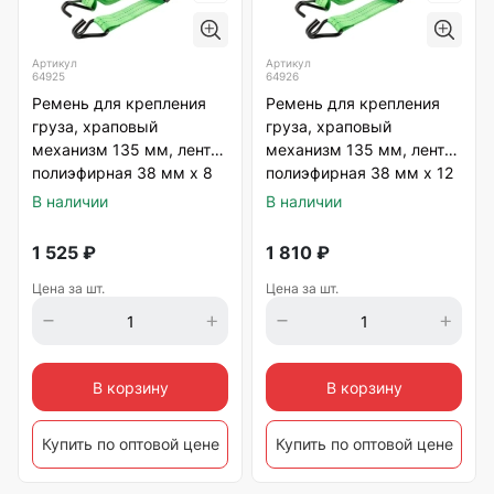
Артикул
Артикул
64925
64926
Ремень для крепления
Ремень для крепления
груза, храповый
груза, храповый
механизм 135 мм, лента
механизм 135 мм, лента
полиэфирная 38 мм х 8
полиэфирная 38 мм х 12
м, 1500/3000 кг
м, 1500/3000 кг
В наличии
В наличии
1 525
₽
1 810
₽
Цена за шт.
Цена за шт.
В корзину
В корзину
Купить по оптовой цене
Купить по оптовой цене