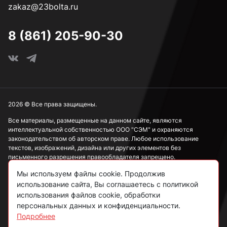
zakaz@23bolta.ru
8 (861) 205-90-30
2026 © Все права защищены.
Все материалы, размещенные на данном сайте, являются
интеллектуальной собственностью ООО "СЭМ" и охраняются
законодательством об авторском праве. Любое использование
текстов, изображений, дизайна или других элементов без
письменного разрешения правообладателя запрещено.
Мы используем файлы cookie. Продолжив
Информация, представленная на сайте, носит исключительно
ознакомительный характер и не может рассматриваться как
использование сайта, Вы соглашаетесь с политикой
публичная оферта в соответствии со ст. 437 ГК РФ.
использования файлов cookie, обработки
персональных данных и конфиденциальности.
Подробнее
Политика конфиденциальности