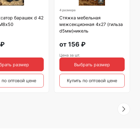
4 размера
сатор барашек d 42
Стяжка мебельная
 М8х50
межсекционная 4х27 (гильза
d5мм)никель
₽
от
156
₽
Цена за шт.
брать размер
Выбрать размер
 по оптовой цене
Купить по оптовой цене