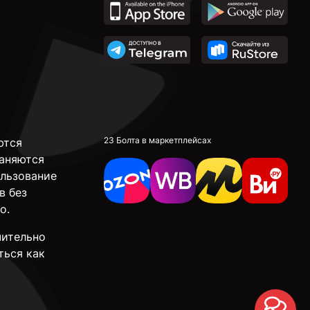
23 Болта в маркетплейсах
ются
аняются
ользование
в без
о.
чительно
ться как