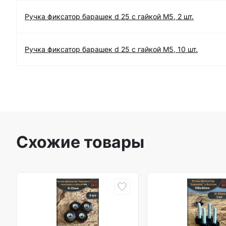
Ручка фиксатор барашек d 25 с гайкой М5, 2 шт.
Ручка фиксатор барашек d 25 с гайкой М5, 10 шт.
Схожие товары