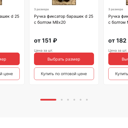
3 размера
3 размера
ашек d 25
Ручка фиксатор барашек d 25
Ручка фик
с болтом М8х20
с болтом
от
151
₽
от
182
Цена за шт.
Цена за шт.
мер
Выбрать размер
Вы
ой цене
Купить по оптовой цене
Купить