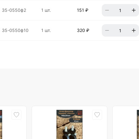
35-0550ф2
1 шт.
151 ₽
35-0550ф10
1 шт.
320 ₽