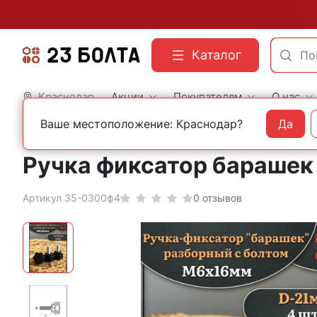
Каталог
Краснодар
Акции
Покупателям
О нас
Ваше местоположение: Краснодар?
Да
Главная
Фасованный крепеж
Мебельный крепеж
Ручка фиксатор барашек 
Артикул 35-0300ф4
0 отзывов