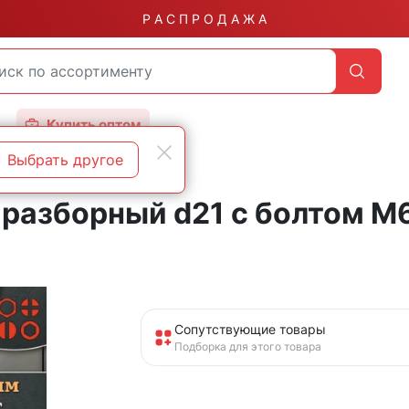
Р А С П Р О Д А Ж А
Купить оптом
Выбрать другое
разборный d21 с болтом М6
Сопутствующие товары
Подборка для этого товара