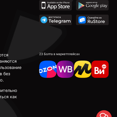
23 Болта в маркетплейсах
ются
аняются
ользование
в без
о.
чительно
ться как