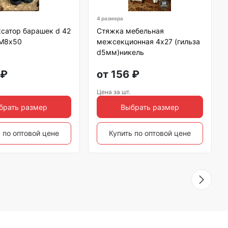
4 размера
сатор барашек d 42
Стяжка мебельная
 М8х50
межсекционная 4х27 (гильза
d5мм)никель
₽
от
156
₽
Цена за шт.
брать размер
Выбрать размер
 по оптовой цене
Купить по оптовой цене