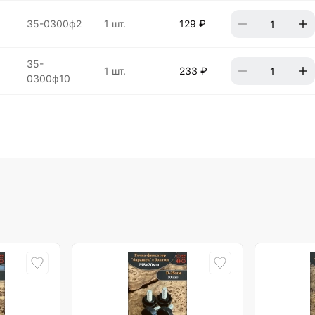
,
35-0300ф2
1 шт.
129 ₽
,
35-
1 шт.
233 ₽
0300ф10