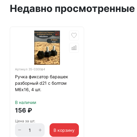
Недавно просмотренные
Артикул
35-0300ф4
Ручка фиксатор барашек
разборный d21 с болтом
М6х16, 4 шт.
В наличии
156
₽
Цена за шт.
В корзину