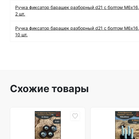
Ручка фиксатор барашек разборный d21 с болтом М6х16
2 шт.
Ручка фиксатор барашек разборный d21 с болтом М6х16
10 шт.
Схожие товары