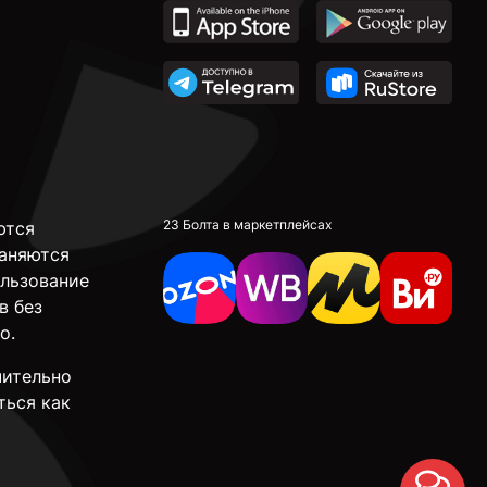
23 Болта в маркетплейсах
ются
аняются
ользование
в без
о.
чительно
ться как