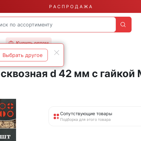
Р А С П Р О Д А Ж А
Купить оптом
Выбрать другое
квозная d 42 мм с гайкой М
Сопутствующие товары
Подборка для этого товара