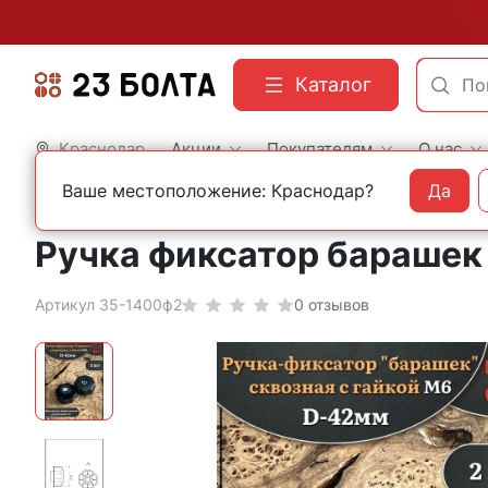
Каталог
Краснодар
Акции
Покупателям
О нас
Ваше местоположение: Краснодар?
Да
Главная
Фасованный крепеж
Мебельный крепеж
Ручка фиксатор барашек с
Артикул 35-1400ф2
0 отзывов