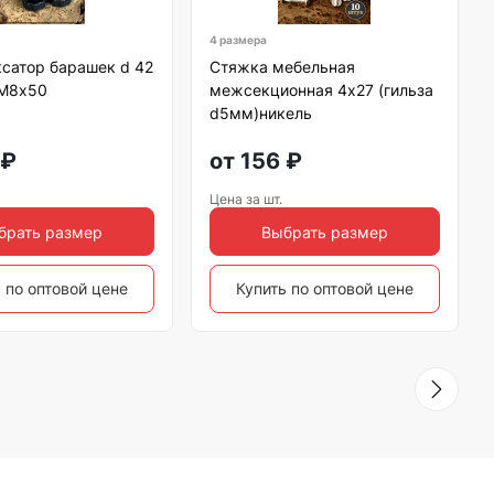
4 размера
сатор барашек d 42
Стяжка мебельная
 М8х50
межсекционная 4х27 (гильза
d5мм)никель
₽
от
156
₽
Цена за шт.
брать размер
Выбрать размер
 по оптовой цене
Купить по оптовой цене