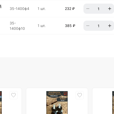
4
35-1400ф4
1 шт.
232 ₽
35-
1 шт.
385 ₽
1400ф10