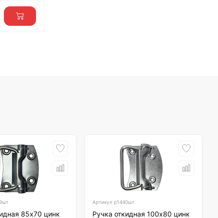
9шт
Артикул
р1440шт
идная 85х70 цинк
Ручка откидная 100х80 цинк