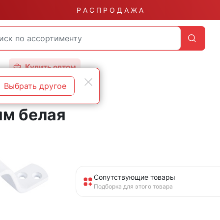
Р А С П Р О Д А Ж А
Купить оптом
Выбрать другое
мм белая
Сопутствующие товары
Подборка для этого товара