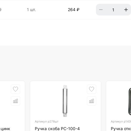
9
1 шт.
264 ₽
Артикул
р278шт
Артикул
р143
 цинк
Ручка скоба РС-100-4
Ручка отк