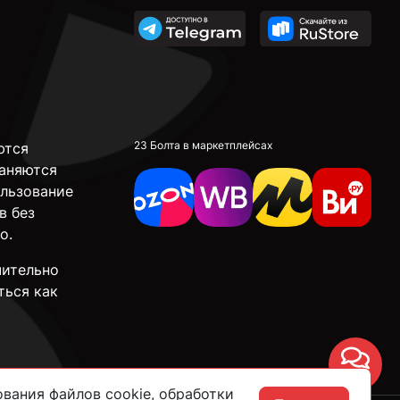
23 Болта в маркетплейсах
ются
аняются
ользование
в без
о.
чительно
ться как
Чат
вания файлов cookie, обработки