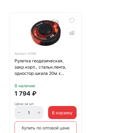
Артикул
31280
Рулетка геодезическая,
закр.корп., стальн.лента,
одностор.шкала 20м х
12,5мм PRO Matrix
В наличии
1 794
₽
Цена за шт.
В корзину
Купить по оптовой цене