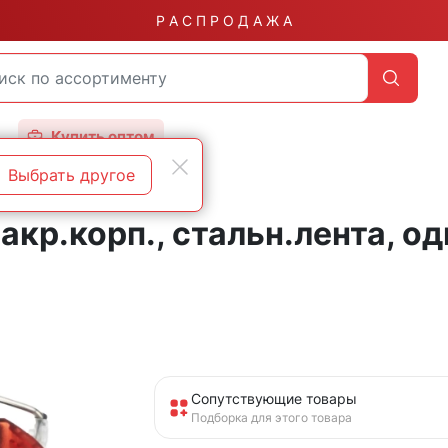
Р А С П Р О Д А Ж А
Купить оптом
Выбрать другое
акр.корп., стальн.лента, о
Сопутствующие товары
Подборка для этого товара