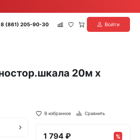
8 (861) 205-90-30
Войти
дностор.шкала 20м х
В избранное
Сравнить
1 794
₽