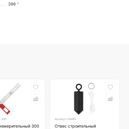
396
*
-300
Артикул
04495
 измерительный 300
Отвес строительный