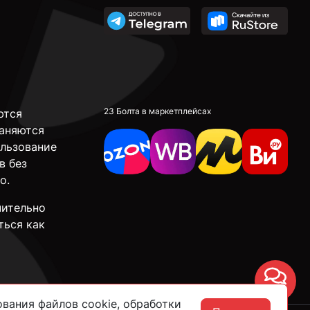
23 Болта в маркетплейсах
ются
аняются
ользование
в без
о.
чительно
ться как
Чат
вания файлов cookie, обработки