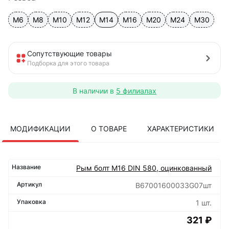
М6
М8
М10
М12
М14
М16
М20
М24
М30
Сопутствующие товары
Подборка для этого товара
В наличии в
5 филиалах
МОДИФИКАЦИИ
О ТОВАРЕ
ХАРАКТЕРИСТИКИ
Рым болт М16 DIN 580, оцинкованный
B67001600033G07шт
1 шт.
321 ₽