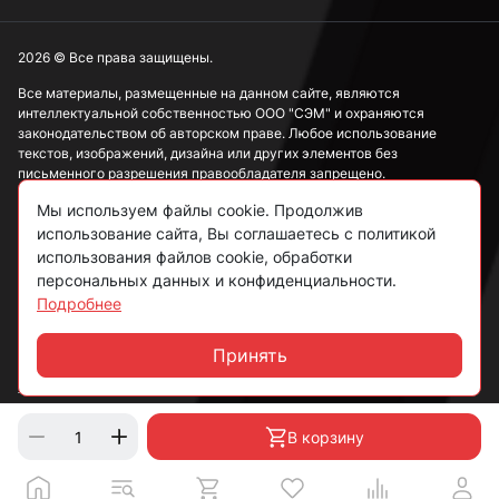
2026 © Все права защищены.
Все материалы, размещенные на данном сайте, являются
интеллектуальной собственностью ООО "СЭМ" и охраняются
законодательством об авторском праве. Любое использование
текстов, изображений, дизайна или других элементов без
письменного разрешения правообладателя запрещено.
Мы используем файлы cookie. Продолжив
Информация, представленная на сайте, носит исключительно
ознакомительный характер и не может рассматриваться как
использование сайта, Вы соглашаетесь с политикой
публичная оферта в соответствии со ст. 437 ГК РФ.
использования файлов cookie, обработки
персональных данных и конфиденциальности.
Подробнее
Политика конфиденциальности
Согласие на обработку данных
Принять
Чат
Пользовательское соглашение
В корзину