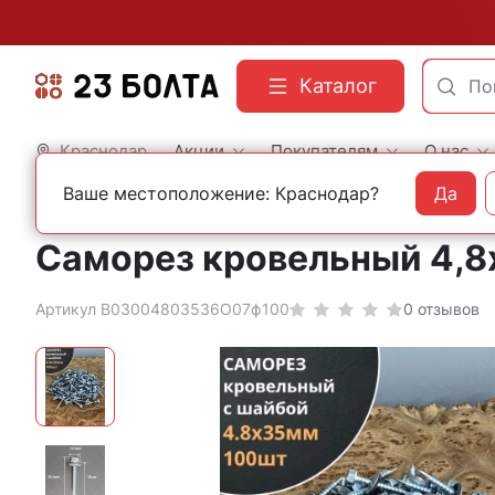
Каталог
Краснодар
Акции
Покупателям
О нас
Ваше местоположение: Краснодар?
Да
Главная
Фасованный крепеж
Саморезы
Саморез кровельный 4,8х
Артикул B03004803536O07ф100
0 отзывов