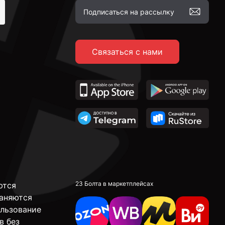
Связаться с нами
23 Болта в маркетплейсах
ются
аняются
ользование
в без