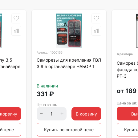
Артикул
1000155
4 размера
лу 3,5
Саморезы для крепления ГВЛ
Саморез 
ганайзере
3,9 в органайзере НАБОР 1
фасада со
РТ-3
В наличии
от
189
331
₽
Цена за шт.
Цена за шт.
 корзину
В корзину
Вы
ой цене
Купить по оптовой цене
Купить