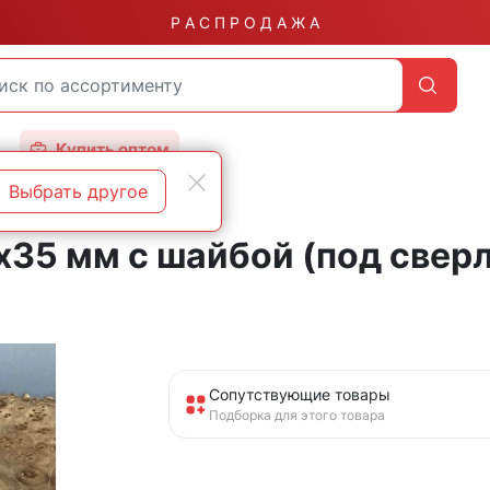
Р А С П Р О Д А Ж А
Купить оптом
Выбрать другое
35 мм с шайбой (под сверл
Сопутствующие товары
Подборка для этого товара