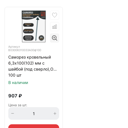
Артикул
B03006310033A00ф100
Саморез кровельный
6,3х100(102) мм с
шайбой (под сверло),ОЦ
100 шт
В наличии
907
₽
Цена за шт.