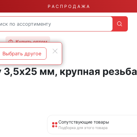
Р А С П Р О Д А Ж А
Купить оптом
Выбрать другое
 3,5х25 мм, крупная резьб
Сопутствующие товары
Подборка для этого товара