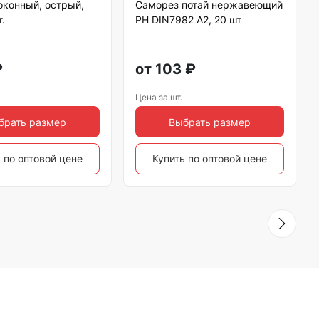
оконный, острый,
Саморез потай нержавеющий
.
РН DIN7982 А2, 20 шт
₽
от
103
₽
Цена за шт.
брать размер
Выбрать размер
 по оптовой цене
Купить по оптовой цене