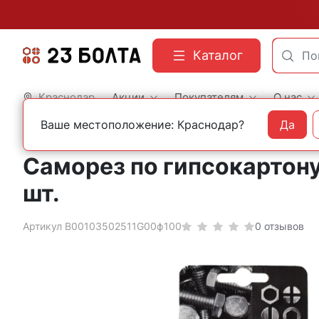
Каталог
Краснодар
Акции
Покупателям
О нас
Ваше местоположение: Краснодар?
Да
Главная
Фасованный крепеж
Саморезы
Саморез по гипсокартону
шт.
Артикул B00103502511G00ф100
0 отзывов