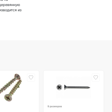
 деревянную
изводится из
9 размеров