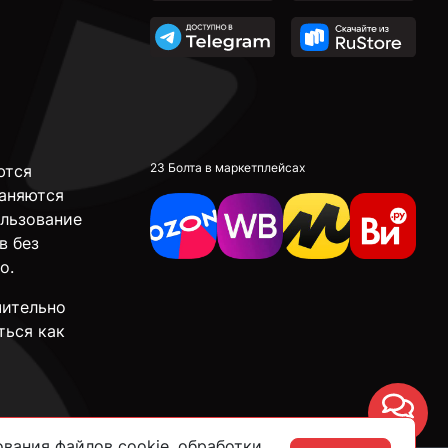
23 Болта в маркетплейсах
ются
аняются
ользование
в без
о.
чительно
ться как
Чат
вания файлов cookie, обработки