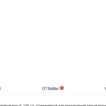
И
ОТЗЫВЫ
0
атированный, 100 шт. применяется для закрепления гипсокарто