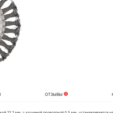
И
ОТЗЫВЫ
0
ой 22,2 мм, с крученой проволокой 0,5 мм, устанавливается н