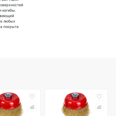
поверхностей
и изгибы.
авеющей
из любых
на покрыта