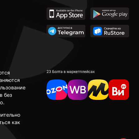
23 Болта в маркетплейсах
ются
аняются
ользование
в без
о.
чительно
ться как