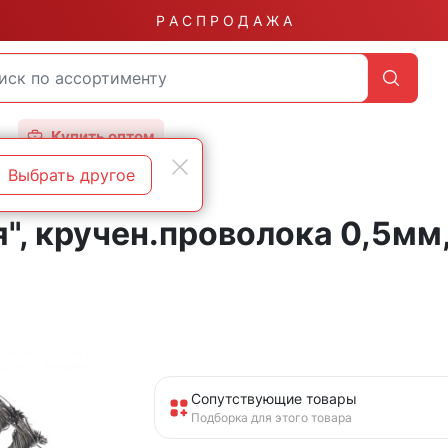
Р А С П Р О Д А Ж А
Купить оптом
Выбрать другое
, кручен.проволока 0,5мм,
Сопутствующие товары
Подборка для этого товара