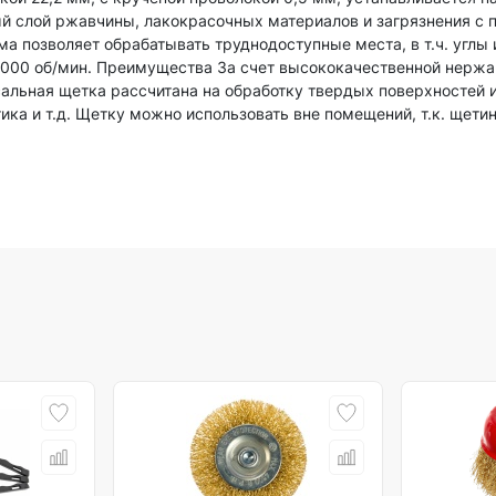
й слой ржавчины, лакокрасочных материалов и загрязнения с 
а позволяет обрабатывать труднодоступные места, в т.ч. углы 
 9000 об/мин. Преимущества За счет высококачественной нерж
альная щетка рассчитана на обработку твердых поверхностей 
ика и т.д. Щетку можно использовать вне помещений, т.к. щети