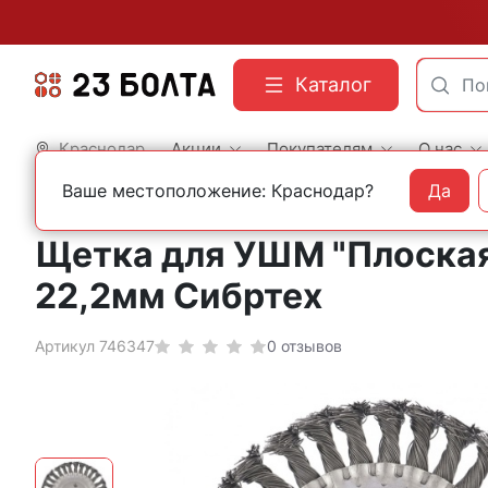
Каталог
Краснодар
Акции
Покупателям
О нас
Ваше местоположение: Краснодар?
Да
Главная
Оснастка
Корщетки и щетки
Щетка для УШМ "Плоская"
22,2мм Сибртех
Артикул 746347
0 отзывов