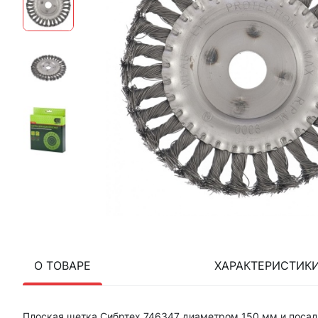
О ТОВАРЕ
ХАРАКТЕРИСТИК
Плоская щетка Сибртех 746347 диаметром 150 мм и посадк