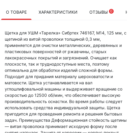
0
О ТОВАРЕ
ХАРАКТЕРИСТИКИ
ОТЗЫВЫ
НА
Щетка для УШМ «Тарелка» Сибртех 746167, М14, 125 мм, с
щетиной из витой проволоки толщиной 0,3 мм,
применяется для очистки металлических, деревянных и
пластиковых поверхностей от ржавчины, старых
лакокрасочных покрытий и загрязнений. Очищает как
плоскости, так и труднодоступные места, поэтому
оптимальна для обработки изделий сложной формы.
Подходит для придания материалу шероховатости и
матовости. Щетка устанавливается на вал
углошлифовальной машины и выдерживает вращение со
скоростью до 12500 об/мин, что обеспечивает высокую
производительность оснастки. Во время работы следует
использовать средства индивидуальной защиты. Щетка
пригодится для проведения ремонта и решения бытовых
задач. Преимущества Деформационная стойкость щетины
— витая проволока принимает исходную форму после
снятия нагрузок. Защита от коррозии — корпус покрыт