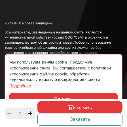
2026 © Все права защищены.
Все материалы, размещенные на данном сайте, являются
интеллектуальной собственностью ООО "СЭМ" и охраняются
законодательством об авторском праве. Любое использование
текстов, изображений, дизайна или других элементов без
письменного разрешения правообладателя запрещено.
Мы используем файлы cookie. Продолжив
Информация, представленная на сайте, носит исключительно
ознакомительный характер и не может рассматриваться как
использование сайта, Вы соглашаетесь с политикой
публичная оферта в соответствии со ст. 437 ГК РФ.
использования файлов cookie, обработки
персональных данных и конфиденциальности.
Подробнее
Политика конфиденциальности
Согласие на обработку данных
Принять
Чат
Пользовательское соглашение
В корзину
Заказать