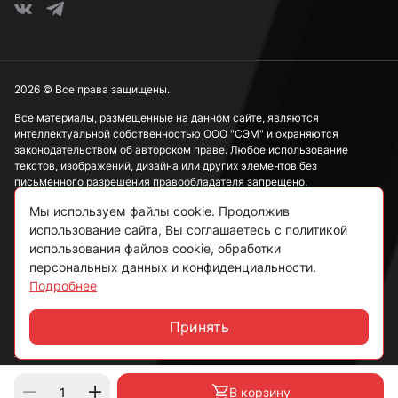
2026 © Все права защищены.
Все материалы, размещенные на данном сайте, являются
интеллектуальной собственностью ООО "СЭМ" и охраняются
законодательством об авторском праве. Любое использование
текстов, изображений, дизайна или других элементов без
письменного разрешения правообладателя запрещено.
Мы используем файлы cookie. Продолжив
Информация, представленная на сайте, носит исключительно
ознакомительный характер и не может рассматриваться как
использование сайта, Вы соглашаетесь с политикой
публичная оферта в соответствии со ст. 437 ГК РФ.
использования файлов cookie, обработки
персональных данных и конфиденциальности.
Подробнее
Политика конфиденциальности
Согласие на обработку данных
Принять
Чат
Пользовательское соглашение
В корзину