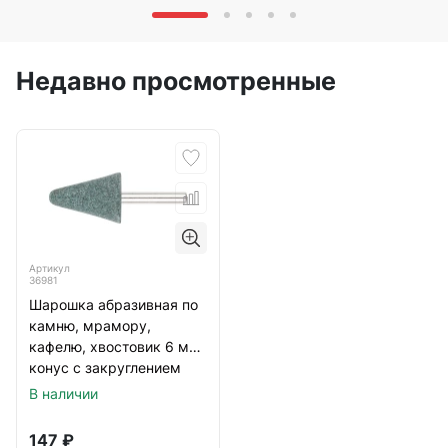
Недавно просмотренные
Артикул
36981
Шарошка абразивная по
камню, мрамору,
кафелю, хвостовик 6 мм,
конус с закруглением
25х35 мм
В наличии
147
₽